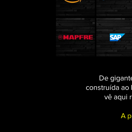
De gigante
construída ao
vê aqui 
A p