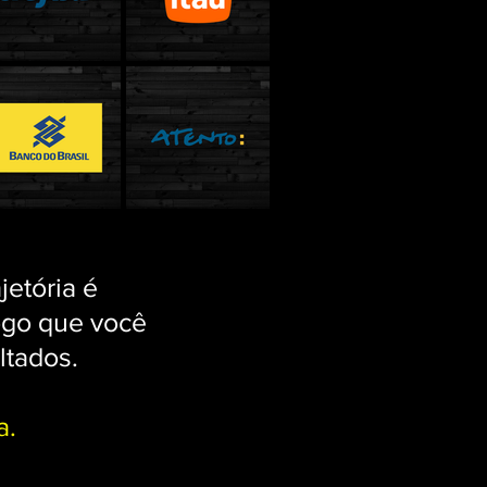
jetória é
ogo que você
ltados.
a.